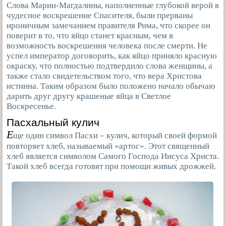
Слова Марии-Магдалины, наполненные глубокой верой в
чудесное воскрешение Спасителя, были прерваны
ироничным замечанием правителя Рима, что скорее он
поверит в то, что яйцо станет красным, чем в
возможность воскрешения человека после смерти. Не
успел император договорить, как яйцо приняло красную
окраску, что полностью подтвердило слова женщины, а
также стало свидетельством того, что вера Христова
истинна. Таким образом было положено начало обычаю
дарить друг другу крашеные яйца в Светлое
Воскресенье.
Пасхальный кулич
Е
ще один символ Пасхи – кулич, который своей формой
повторяет хлеб, называемый «артос». Этот священный
хлеб является символом Самого Господа Иисуса Христа.
Такой хлеб всегда готовят при помощи живых дрожжей.