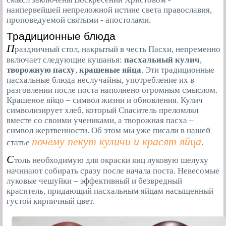
наипервейшей непреложной истине света православия,
проповедуемой святыми - апостолами.
Традиционные блюда
П
раздничный стол, накрытый в честь Пасхи, непременно
включает следующие кушанья:
пасхальный кулич
,
творожную пасху
,
крашеные яйца
. Эти традиционные
пасхальные блюда неслучайны, употребление их в
разговлении после поста наполнено огромным смыслом.
Крашеное яйцо – символ жизни и обновления. Кулич
символизирует хлеб, который Спаситель преломлял
вместе со своими учениками, а творожная пасха –
символ жертвенности. Об этом мы уже писали в нашей
почему пекут куличи и красят яйца
статье
.
С
толь необходимую для окраски яиц луковую шелуху
начинают собирать сразу после начала поста. Невесомые
луковые чешуйки – эффективный и безвредный
краситель, придающий пасхальным яйцам насыщенный
густой кирпичный цвет.