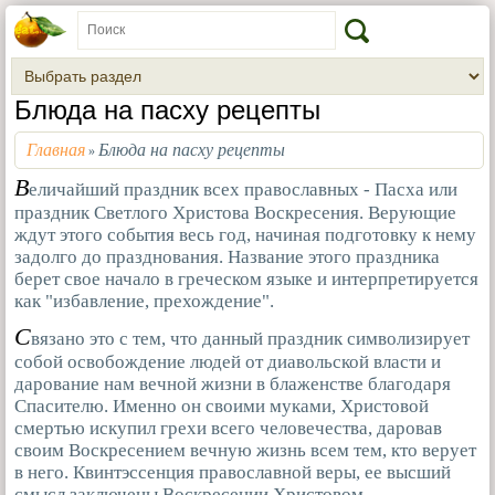
Блюда на пасху рецепты
Главная
Блюда на пасху рецепты
»
В
еличайший праздник всех православных - Пасха или
праздник Светлого Христова Воскресения. Верующие
ждут этого события весь год, начиная подготовку к нему
задолго до празднования. Название этого праздника
берет свое начало в греческом языке и интерпретируется
как "избавление, прехождение".
С
вязано это с тем, что данный праздник символизирует
собой освобождение людей от диавольской власти и
дарование нам вечной жизни в блаженстве благодаря
Спасителю. Именно он своими муками, Христовой
смертью искупил грехи всего человечества, даровав
своим Воскресением вечную жизнь всем тем, кто верует
в него. Квинтэссенция православной веры, ее высший
смысл заключены Воскресении Христовом -