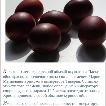
К
ак гласит легенда, древний обычай вкушать на Пасху
яйцо красно-коричневого цвета связан с именем Марии-
Магдалины и римского императора Тиверия. Согласно
этикету того времени, любое обращение к императору
сопровождалось дарами. Небогатая последовательница
Христа принесла с собой обычное куриное яйцо.
И
менно его она собиралась преподнести императору.