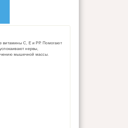
е витамины С, Е и РР. Помогают
 успокаивают нервы,
ичению мышечной массы.