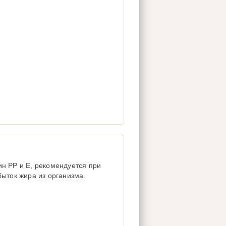
н РР и Е, рекомендуется при
быток жира из организма.