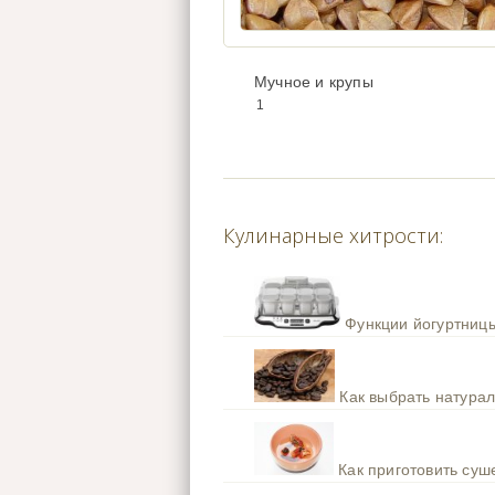
Мучное и крупы
1
Кулинарные хитрости:
Функции йогуртницы
Как выбрать натура
Как приготовить су