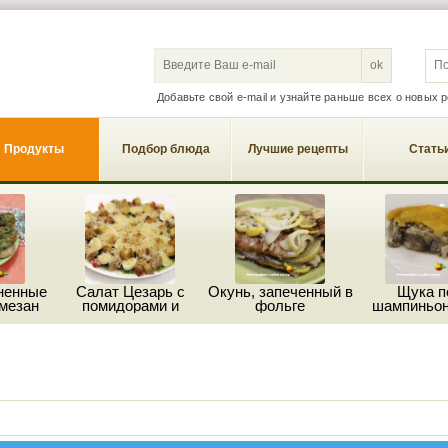
S
Добавьте свой e-mail и узнайте раньше всех о новых 
Продукты
Подбор блюда
Лучшие рецепты
Стать
ненные
Салат Цезарь с
Окунь, запеченный в
Щука п
мезан
помидорами и
фольге
шампиньон
пармезаном
сыро