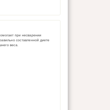
 помогает при несварении
правильно составленной диете
шнего веса.