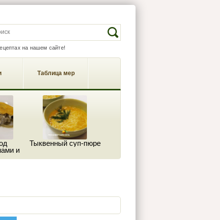
EARCH FORM
Search
рецептах на нашем сайте!
и
Таблица мер
од
Тыквенный суп-пюре
ами и
м