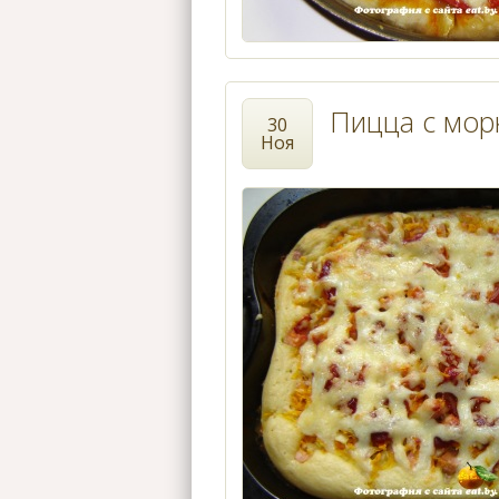
Пицца с мор
30
Ноя