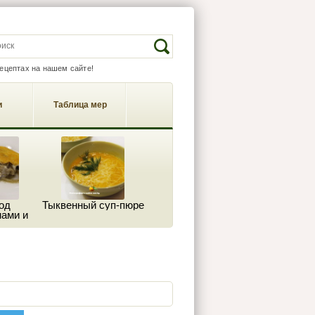
EARCH FORM
Search
рецептах на нашем сайте!
и
Таблица мер
од
Тыквенный суп-пюре
ами и
м