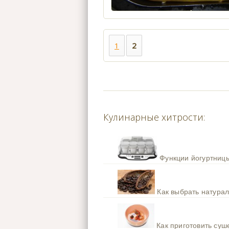
1
2
Кулинарные хитрости:
Функции йогуртницы
Как выбрать натура
Как приготовить су