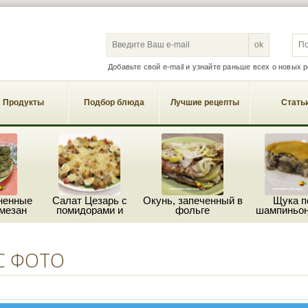
S
Добавьте свой e-mail и узнайте раньше всех о новых 
Продукты
Подбор блюда
Лучшие рецепты
Стать
ненные
Салат Цезарь с
Окунь, запеченный в
Щука п
мезан
помидорами и
фольге
шампиньон
пармезаном
сыро
С ФОТО