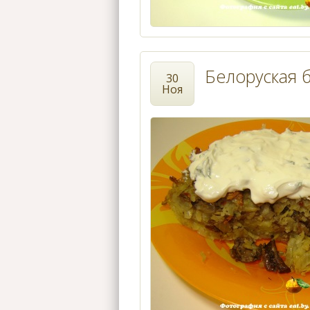
Белоруская б
30
Ноя