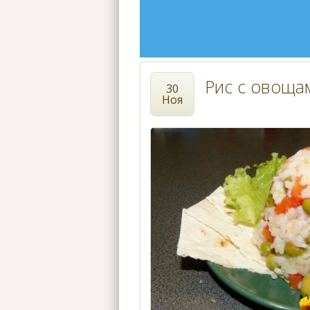
Рис с овоща
30
Ноя