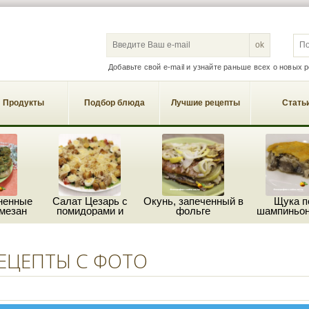
S
Добавьте свой e-mail и узнайте раньше всех о новых 
Продукты
Подбор блюда
Лучшие рецепты
Стать
ненные
Салат Цезарь с
Окунь, запеченный в
Щука п
мезан
помидорами и
фольге
шампиньон
пармезаном
сыро
ЕЦЕПТЫ С ФОТО