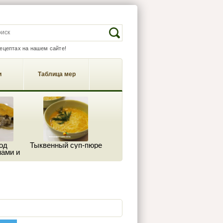
EARCH FORM
Search
рецептах на нашем сайте!
и
Таблица мер
од
Тыквенный суп-пюре
ами и
м