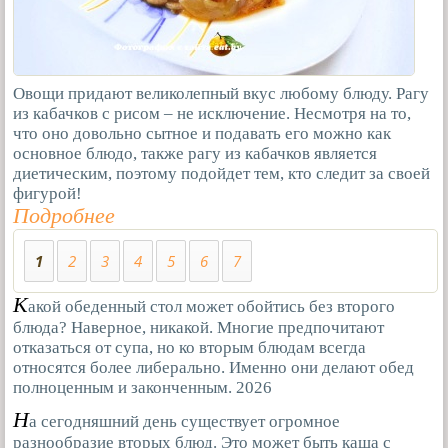
Овощи придают великолепный вкус любому блюду. Рагу
из кабачков с рисом – не исключение. Несмотря на то,
что оно довольно сытное и подавать его можно как
основное блюдо, также рагу из кабачков является
диетическим, поэтому подойдет тем, кто следит за своей
фигурой!
Подробнее
1
2
3
4
5
6
7
К
акой обеденный стол может обойтись без второго
блюда? Наверное, никакой. Многие предпочитают
отказаться от супа, но ко вторым блюдам всегда
относятся более либерально. Именно они делают обед
полноценным и законченным. 2026
Н
а сегодняшний день существует огромное
разнообразие вторых блюд. Это может быть каша с