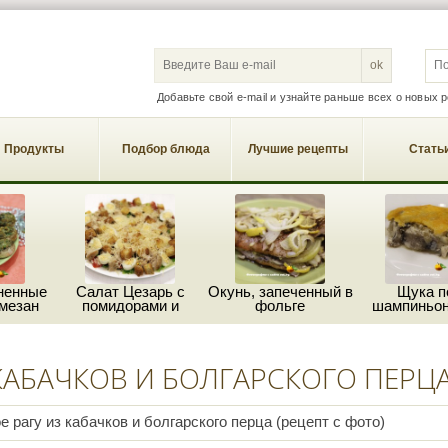
S
Добавьте свой e-mail и узнайте раньше всех о новых 
Продукты
Подбор блюда
Лучшие рецепты
Стать
ненные
Салат Цезарь с
Окунь, запеченный в
Щука п
мезан
помидорами и
фольге
шампиньон
пармезаном
сыро
КАБАЧКОВ И БОЛГАРСКОГО ПЕРЦ
 рагу из кабачков и болгарского перца (рецепт с фото)