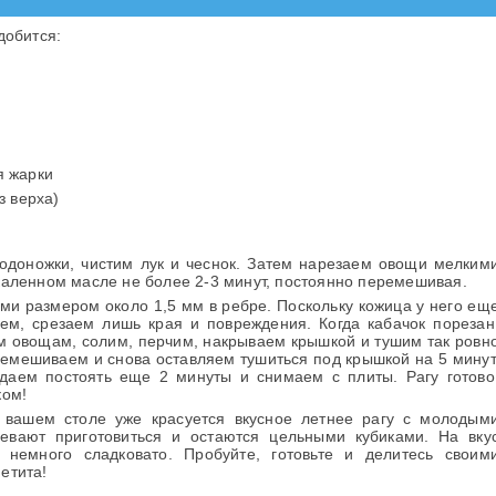
добится:
 жарки
з верха)
доножки, чистим лук и чеснок. Затем нарезаем овощи мелким
каленном масле не более 2-3 минут, постоянно перемешивая.
ми размером около 1,5 мм в ребре. Поскольку кожица у него ещ
ем, срезаем лишь края и повреждения. Когда кабачок порезан
ым овощам, солим, перчим, накрываем крышкой и тушим так ровн
еремешиваем и снова оставляем тушиться под крышкой на 5 минут
даем постоять еще 2 минуты и снимаем с плиты. Рагу готово
ком!
а вашем столе уже красуется вкусное летнее рагу с молодым
певают приготовиться и остаются цельными кубиками. На вку
немного сладковато. Пробуйте, готовьте и делитесь своим
етита!