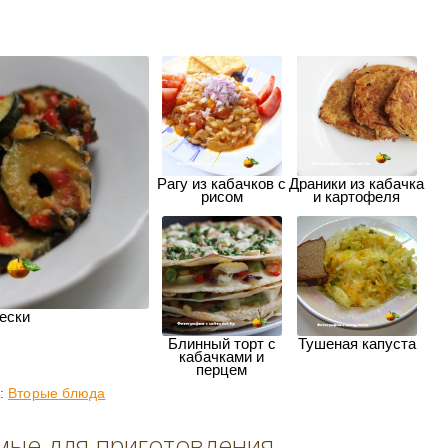
Рагу из кабачков с
Драники из кабачка
рисом
и картофеля
чески
Блинный торт с
Тушеная капуста
кабачками и
перцем
и:
Вторые блюда
мые для приготовления