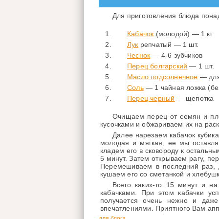
Для приготовления блюда пона
Кабачок
(молодой) — 1 кг
Лук
репчатый — 1 шт.
Чеснок
— 4-6 зубчиков
Перец болгарский
— 1 шт.
Масло подсолнечное
— для
Соль
— 1 чайная ложка (бе
Перец черный
— щепотка
Очищаем перец от семян и пло
кусочками и обжариваем их на рас
Далее нарезаем кабачок кубика
молодая и мягкая, ее мы оставля
кладем его в сковороду к остальн
5 минут. Затем открываем рагу, п
Перемешиваем в последний раз, 
кушаем его со сметанкой и хлебуш
Всего каких-то 15 минут и н
кабачками. При этом кабачки ус
получается очень нежно и даже 
впечатлениями. Приятного Вам апп
для блога