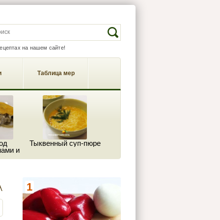
EARCH FORM
Search
рецептах на нашем сайте!
и
Таблица мер
од
Тыквенный суп-пюре
ами и
м
А
1