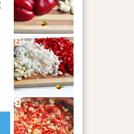
о
и
2
3