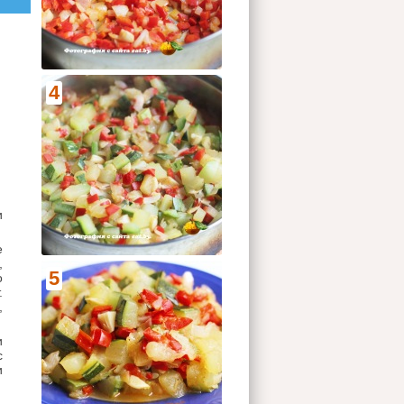
4
и
е
,
5
о
.
,
и
с
и