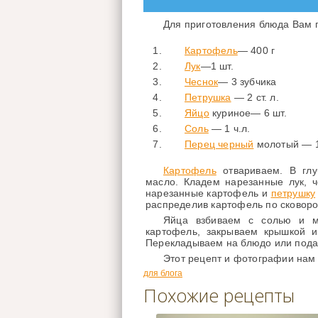
Для приготовления блюда Вам 
Картофель
— 400 г
Лук
—1 шт.
Чеснок
— 3 зубчика
Петрушка
— 2 ст. л.
Яйцо
куриное— 6 шт.
Соль
— 1 ч.л.
Перец черный
молотый — 1
Картофель
отвариваем. В глу
масло. Кладем нарезанные лук, ч
нарезанные картофель и
петрушку
распределив картофель по сковоро
Яйца взбиваем с солью и 
картофель, закрываем крышкой и
Перекладываем на блюдо или подае
Этот рецепт и фотографии нам
для блога
Похожие рецепты