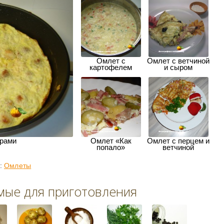
Омлет с
Омлет с ветчиной
картофелем
и сыром
рами
Омлет «Как
Омлет с перцем и
попало»
ветчиной
и:
Омлеты
мые для приготовления