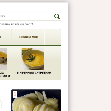
EARCH FORM
Search
рецептах на нашем сайте!
и
Таблица мер
од
Тыквенный суп-пюре
ами и
м
1