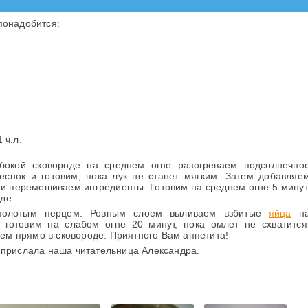
понадобится:
 ч.л.
бокой сковороде на среднем огне разогреваем подсолнечно
еснок и готовим, пока лук не станет мягким. Затем добавляе
и перемешиваем ингредиенты. Готовим на среднем огне 5 минут
де.
молотым перцем. Ровным слоем выливаем взбитые
яйца
н
 готовим на слабом огне 20 минут, пока омлет не схватится
м прямо в сковороде. Приятного Вам аппетита!
 прислала наша читательница Александра.