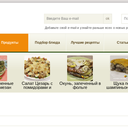
S
Добавьте свой e-mail и узнайте раньше всех о новых 
Продукты
Подбор блюда
Лучшие рецепты
Стать
ненные
Салат Цезарь с
Окунь, запеченный в
Щука п
мезан
помидорами и
фольге
шампиньон
пармезаном
сыро