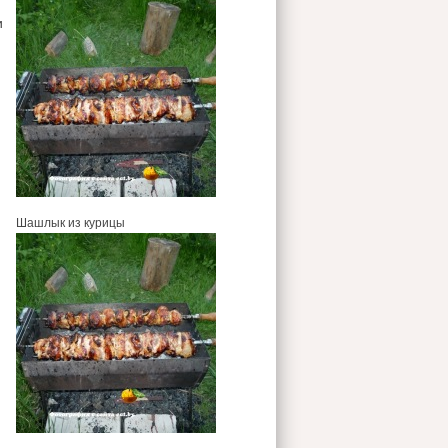
и
Шашлык из курицы