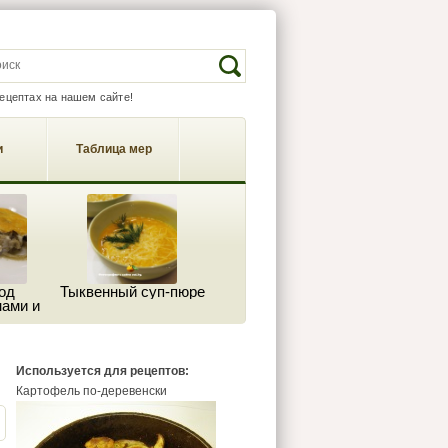
EARCH FORM
Search
рецептах на нашем сайте!
и
Таблица мер
од
Тыквенный суп-пюре
ами и
м
Используется для рецептов:
Картофель по-деревенски