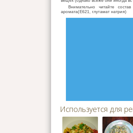
вещех (однако всеже они иногда вс
Внимательно читайте соста
аромата(E621, глутамат натрия)
Используется для р