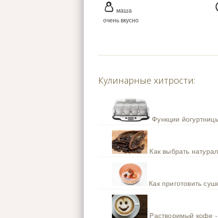
маша
очень вкусно
Кулинарные хитрости:
Функции йогуртницы
Как выбрать натура
Как приготовить су
Растворимый кофе -