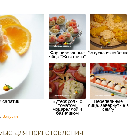
Фаршированные
Закуска из кабачка
яйца "Жозефина"
 салатик
Бутерброды с
Перепелиные
томатом,
яйца, завернутые в
моцареллой и
семгу
базиликом
и:
Закуски
мые для приготовления