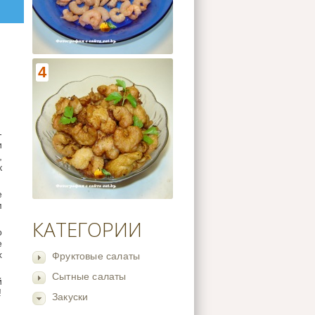
4
-
и
,
к
е
м
КАТЕГОРИИ
о
е
х
Фруктовые салаты
Сытные салаты
й
!
Закуски