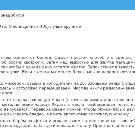
понадобится:
гр. (неочищенных 400) лучше крупные
еляем желтки от белков. Самый простой способ это сделать 
е об бортик кастрюли. Затем над емкостью для желтка пальцам
 так чтобы в одной из них остался желток. Белок стечет в емкость
в скорлупке. Если с желтком остался белок, можно перелить желто
о миксером, ставим в холодильник на 20. Взбиваем белки (лучш
 смесь и осторожно перемешиваем. Чистим и /или размораживае
имость.
уратно кладем в кипящее масло (в качестве емкости для кипящег
 металлические чашки). Кидать в масло, разбрызгивая тесто, н
сло не кусается. Переворачиваем ложкой, чтобы обжарилась с дву
жна выглядеть бледно, а иметь аппетитную золотистую корочку.
готово, берём салфетки и выкладываем на них креветки - лишни
о выкладывать на блюдо и подавать к столу. Приятного аппетита