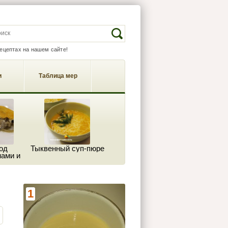
EARCH FORM
Search
рецептах на нашем сайте!
и
Таблица мер
од
Тыквенный суп-пюре
ами и
м
1