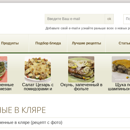
S
Добавьте свой e-mail и узнайте раньше всех о новых 
Продукты
Подбор блюда
Лучшие рецепты
Стать
ненные
Салат Цезарь с
Окунь, запеченный в
Щука п
мезан
помидорами и
фольге
шампиньон
пармезаном
сыро
ЫЕ В КЛЯРЕ
енные в кляре (рецепт с фото)