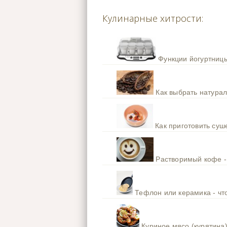
Кулинарные хитрости:
Функции йогуртницы
Как выбрать натура
Как приготовить су
Растворимый кофе -
Тефлон или керамика - чт
Куриное мясо (курятина