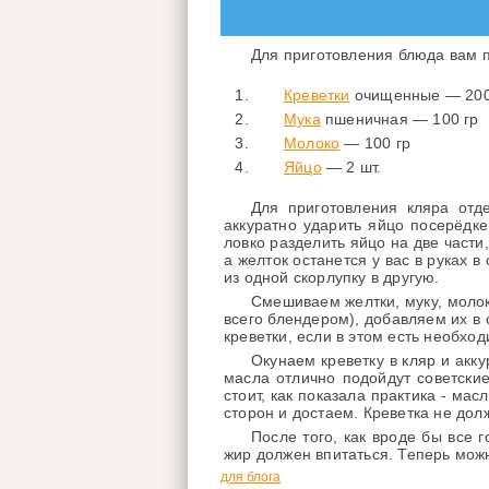
Для приготовления блюда вам 
Креветки
очищенные — 200 
Мука
пшеничная — 100 гр
Молоко
— 100 гр
Яйцо
— 2 шт.
Для приготовления кляра отд
аккуратно ударить яйцо посерёдк
ловко разделить яйцо на две части,
а желток останется у вас в руках 
из одной скорлупку в другую.
Смешиваем желтки, муку, молок
всего блендером), добавляем их в
креветки, если в этом есть необход
Окунаем креветку в кляр и акк
масла отлично подойдут советские
стоит, как показала практика - ма
сторон и достаем. Креветка не дол
После того, как вроде бы все 
жир должен впитаться. Теперь можн
для блога