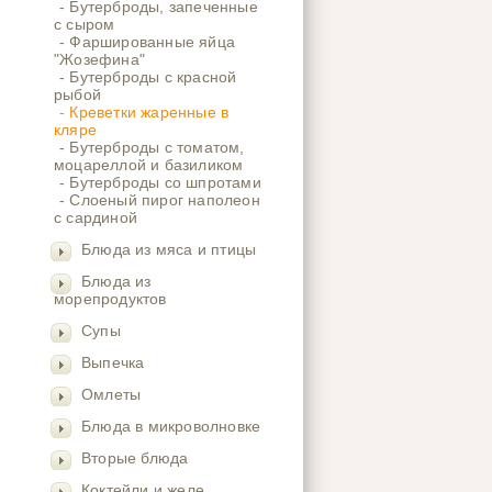
- Бутерброды, запеченные
с сыром
- Фаршированные яйца
"Жозефина"
- Бутерброды с красной
рыбой
- Креветки жаренные в
кляре
- Бутерброды с томатом,
моцареллой и базиликом
- Бутерброды со шпротами
- Слоеный пирог наполеон
с сардиной
Блюда из мяса и птицы
Блюда из
морепродуктов
Супы
Выпечка
Омлеты
Блюда в микроволновке
Вторые блюда
Коктейли и желе