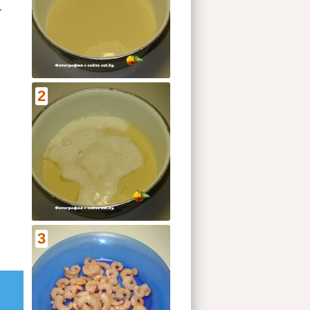
,
2
3