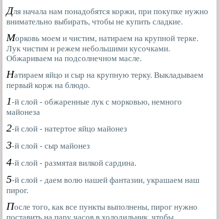
Д
ля начала нам понадобятся коржи, при покупке нужно
внимательно выбирать, чтобы не купить сладкие.
М
орковь моем и чистим, натираем на крупной терке.
Лук чистим и режем небольшими кусочками.
Обжариваем на подсолнечном масле.
Н
атираем яйцо и сыр на крупную терку. Выкладываем
первый корж на блюдо.
1
-й слой - обжаренные лук с морковью, немного
майонеза
2
-й слой - натертое яйцо майонез
3
-й слой - сыр майонез
4
-й слой - размятая вилкой сардина.
5
-й слой - даем волю нашей фантазии, украшаем наш
пирог.
П
осле того, как все пункты выполнены, пирог нужно
поставить на пару часов в холодильник, чтобы