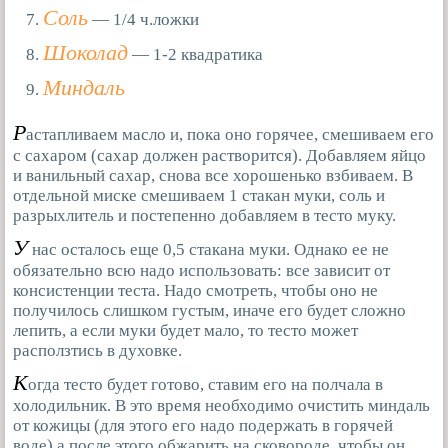
Соль
— 1/4 ч.ложки
Шоколад
— 1-2 квадратика
Миндаль
Р
астапливаем масло и, пока оно горячее, смешиваем его
с сахаром (сахар должен растворится). Добавляем яйцо
и ванильный сахар, снова все хорошенько взбиваем. В
отдельной миске смешиваем 1 стакан муки, соль и
разрыхлитель и постепенно добавляем в тесто муку.
У
нас осталось еще 0,5 стакана муки. Однако ее не
обязательно всю надо использовать: все зависит от
консистенции теста. Надо смотреть, чтобы оно не
получилось слишком густым, иначе его будет сложно
лепить, а если муки будет мало, то тесто может
расползтись в духовке.
К
огда тесто будет готово, ставим его на полчала в
холодильник. В это время необходимо очистить миндаль
от кожицы (для этого его надо подержать в горячей
воде),а после этого обжарить на сковороде, чтобы он