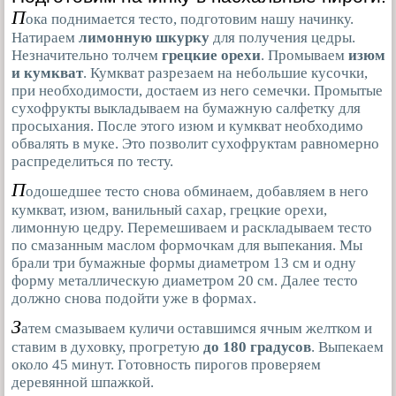
П
ока поднимается тесто, подготовим нашу начинку.
Натираем
лимонную шкурку
для получения цедры.
Незначительно толчем
грецкие орехи
. Промываем
изюм
и кумкват
. Кумкват разрезаем на небольшие кусочки,
при необходимости, достаем из него семечки. Промытые
сухофрукты выкладываем на бумажную салфетку для
просыхания. После этого изюм и кумкват необходимо
обвалять в муке. Это позволит сухофруктам равномерно
распределиться по тесту.
П
одошедшее тесто снова обминаем, добавляем в него
кумкват, изюм, ванильный сахар, грецкие орехи,
лимонную цедру. Перемешиваем и раскладываем тесто
по смазанным маслом формочкам для выпекания. Мы
брали три бумажные формы диаметром 13 см и одну
форму металлическую диаметром 20 см. Далее тесто
должно снова подойти уже в формах.
З
атем смазываем куличи оставшимся ячным желтком и
ставим в духовку, прогретую
до 180 градусов
. Выпекаем
около 45 минут. Готовность пирогов проверяем
деревянной шпажкой.