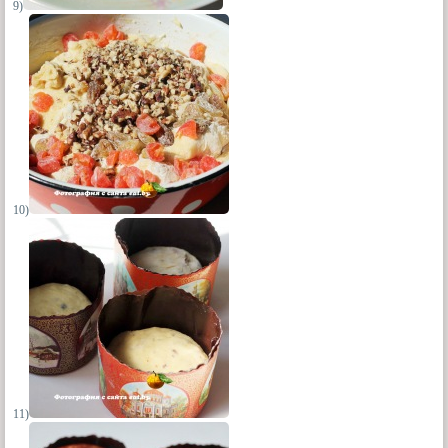
9)
10)
11)