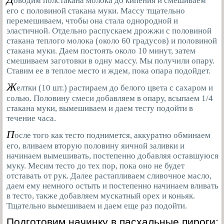
оводим полстакана молока до кипения и смешиваем
его с половиной стакана муки. Массу тщательно
перемешиваем, чтобы она стала однородной и
эластичной. Отдельно распускаем дрожжи с половиной
стакана теплого молока (около 60 градусов) и половиной
стакана муки. Даем постоять около 10 минут, затем
смешиваем заготовки в одну массу. Мы получили опару.
Ставим ее в теплое место и ждем, пока опара подойдет.
Ж
елтки (10 шт.) растираем до белого цвета с сахаром и
солью. Половину смеси добавляем в опару, всыпаем 1/4
стакана муки, вымешиваем и даем тесту подойти в
течение часа.
П
осле того как тесто поднимется, аккуратно обминаем
его, вливаем вторую половину яичной заливки и
начинаем вымешивать, постепенно добавляя оставшуюся
муку. Месим тесто до тех пор, пока оно не будет
отставать от рук. Далее растапливаем сливочное масло,
даем ему немного остыть и постепенно начинаем вливать
в тесто, также добавляем мускатный орех и коньяк.
Тщательно вымешиваем и даем еще раз подойти.
Подготовим начинку в пасхальные пироги: