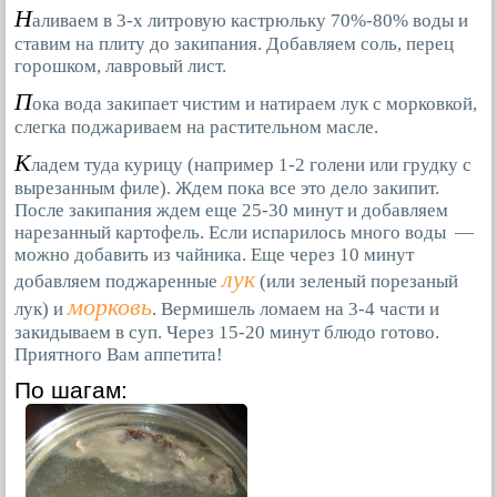
Н
аливаем в 3-х литровую кастрюльку 70%-80% воды и
ставим на плиту до закипания. Добавляем соль, перец
горошком, лавровый лист.
П
ока вода закипает чистим и натираем лук с морковкой,
слегка поджариваем на растительном масле.
К
ладем туда курицу (например 1-2 голени или грудку с
вырезанным филе). Ждем пока все это дело закипит.
После закипания ждем еще 25-30 минут и добавляем
нарезанный картофель. Если испарилось много воды —
можно добавить из чайника. Еще через 10 минут
лук
добавляем поджаренные
(или зеленый порезаный
морковь
лук) и
. Вермишель ломаем на 3-4 части и
закидываем в суп. Через 15-20 минут блюдо готово.
Приятного Вам аппетита!
По шагам: