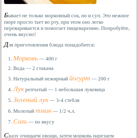
Б
ывает не только морковный сок, но и суп. Это нежное
пюре просто тает во рту, при этом оно легко
переваривается и помогает пищеварению. Попробуйте,
очень вкусно!
Д
ля приготовления блюда понадобится:
Морковь
— 400 г
Вода — 2 стакана
йогурт
Натуральный нежирный
— 200 г
Лук
репчатый — 1 небольшая луковица
Зеленый лук
— 3-4 стебля
тмин
Молотый
— 1/2 ч.л.
Соль
— по вкусу
С
разу очищаем овощи, затем морковь нарезаем