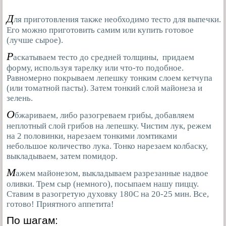
Д
ля приготовления также необходимо тесто для выпечки.
Его можно приготовить самим или купить готовое
(лучше сырое).
Р
аскатываем тесто до средней толщины, придаем
форму, используя тарелку или что-то подобное.
Равномерно покрываем лепешку тонким слоем кетчупа
(или томатной пасты). Затем тонкий слой майонеза и
зелень.
О
бжариваем, либо разогреваем грибы, добавляем
неплотный слой грибов на лепешку. Чистим лук, режем
на 2 половинки, нарезаем тонкими ломтиками
небольшое количество лука. Тонко нарезаем колбаску,
выкладываем, затем помидор.
М
ажем майонезом, выкладываем разрезанные надвое
оливки. Трем сыр (немного), посыпаем нашу пиццу.
Ставим в разогретую духовку 180С на 20-25 мин. Все,
готово! Приятного аппетита!
По шагам: