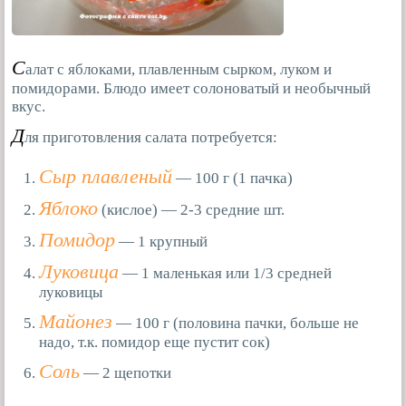
С
алат с яблоками, плавленным сырком, луком и
помидорами. Блюдо имеет солоноватый и необычный
вкус.
Д
ля приготовления салата потребуется:
Сыр плавленый
— 100 г (1 пачка)
Яблоко
(кислое) — 2-3 средние шт.
Помидор
— 1 крупный
Луковица
— 1 маленькая или 1/3 средней
луковицы
Майонез
— 100 г (половина пачки, больше не
надо, т.к. помидор еще пустит сок)
Соль
— 2 щепотки