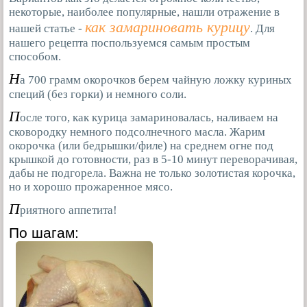
некоторые, наиболее популярные, нашли отражение в
как замариновать курицу
нашей статье -
. Для
нашего рецепта поспользуемся самым простым
способом.
Н
а 700 грамм окорочков берем чайную ложку куриных
специй (без горки) и немного соли.
П
осле того, как курица замариновалась, наливаем на
сковородку немного подсолнечного масла. Жарим
окорочка (или бедрышки/филе) на среднем огне под
крышкой до готовности, раз в 5-10 минут переворачивая,
дабы не подгорела. Важна не только золотистая корочка,
но и хорошо прожаренное мясо.
П
риятного аппетита!
По шагам: