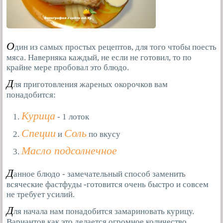
О
дин из самых простых рецептов, для того чтобы поесть
мяса. Наверняка каждый, не если не готовил, то по
крайне мере пробовал это блюдо.
Д
ля приготовления жареных окорочков вам
понадобится:
Курица
- 1 лоток
Специи
Соль
и
по вкусу
Масло подсолнечное
Д
анное блюдо - замечательный способ заменить
всяческие фастфуды -готовится очень быстро и совсем
не требует усилий.
Д
ля начала нам понадобится замариновать курицу.
Вариантов как это делается огромное количество,