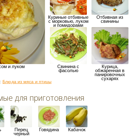
Куриные отбивные
Отбивная из
с морковью, луком
свинины
и помидорами
сом и луком
Свинина с
Курица,
фасолью
обжаренная в
панировочных
сухарях
и:
Блюда из мяса и птицы
мые для приготовления
ь
Перец
Говядина
Кабачок
черный