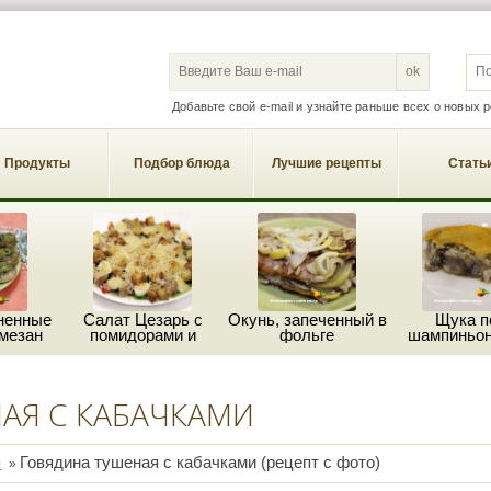
S
Добавьте свой e-mail и узнайте раньше всех о новых 
Продукты
Подбор блюда
Лучшие рецепты
Стать
ненные
Салат Цезарь с
Окунь, запеченный в
Щука п
мезан
помидорами и
фольге
шампиньон
пармезаном
сыро
АЯ С КАБАЧКАМИ
Говядина тушеная с кабачками (рецепт с фото)
ы
»