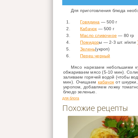
Для приготовления блюда необ
Говядина
— 500 г
Кабачок
— 500 г
Масло сливочное
— 80 гр
Помидор
ы — 2-3 шт. и/или
Зелень
(укроп)
Перец черный
Мясо нарезаем небольшими ку
обжариваем мясо (5-10 мин). Соли
заливаем горячей водой (чтобы вод
мин). Очищаем
кабачок
от шкурки,
укропом, добавляем ложку томатн
блюдо зеленью.
для блога
Похожие рецепты