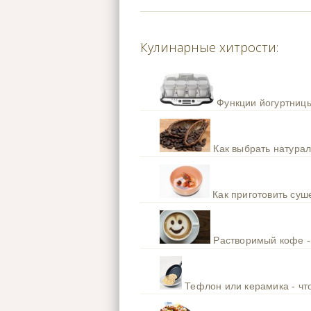
Кулинарные хитрости:
Функции йогуртницы
Как выбрать натура
Как приготовить су
Растворимый кофе -
Тефлон или керамика - чт