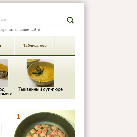
EARCH FORM
Search
рецептах на нашем сайте!
и
Таблица мер
од
Тыквенный суп-пюре
ами и
м
1