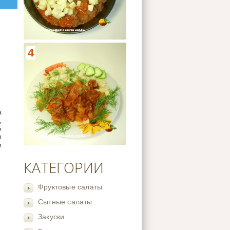
4
а
,
5
м
м
КАТЕГОРИИ
Фруктовые салаты
Сытные салаты
Закуски