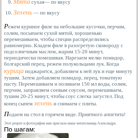
Мята
сухая— по вкусу
Зелень
— по вкусу
Р
ежем куриное филе на небольшие кусочки, перчим,
солим, посыпаем сухой мятой, хорошенько
перемешиваем, чтобы специи распределились
равномерно. Кладем филе в разогретую сковороду с
подсолнечным маслом, жарим 15-20 минут,
периодически помешивая. Нарезаем мелко помидор,
болгарский перец, режем полукольцами лук. Когда
курица
поджарится, добавляем к ней лук и еще минуту
тушим. Затем добавляем помидор, перец, томатную
пасту. Перемешиваем и поливаем 150 мл воды, солим,
перчим, заправляем соевым соусом, перемешиваем,
тушим 20-25 минут, чтобы соус слегка загустел. Под
зелень
конец сыпем
и снимаем с плиты.
П
одаем на стол в горячем виде. Приятного аппетита!
Этот рецепт и фотографии нам прислала наша читательница Александра.
По шагам: