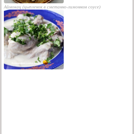
Аймокац (цыпленок в сметанно-лимонном соусе)