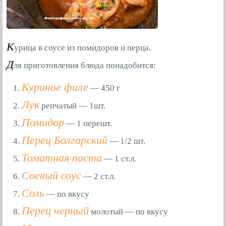
К
урица в соусе из помидоров и перца.
Д
ля приготовления блюда понадобится:
Куриное филе
— 450 г
Лук
репчатый — 1шт.
Помидор
— 1 перешт.
Перец Болгарский
— 1/2 шт.
Томатная паста
— 1 ст.л.
Соевый соус
— 2 ст.л.
Соль
— по вкусу
Перец черный
молотый — по вкусу