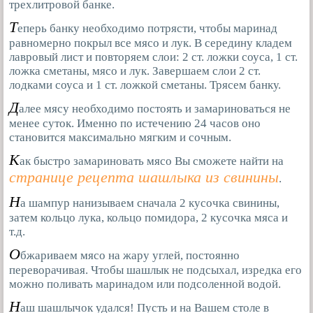
трехлитровой банке.
Т
еперь банку необходимо потрясти, чтобы маринад
равномерно покрыл все мясо и лук. В середину кладем
лавровый лист и повторяем слои: 2 ст. ложки соуса, 1 ст.
ложка сметаны, мясо и лук. Завершаем слои 2 ст.
лодками соуса и 1 ст. ложкой сметаны. Трясем банку.
Д
алее мясу необходимо постоять и замариноваться не
менее суток. Именно по истечению 24 часов оно
становится максимально мягким и сочным.
К
ак быстро замариновать мясо Вы сможете найти на
странице рецепта шашлыка из свинины
.
Н
а шампур нанизываем сначала 2 кусочка свинины,
затем кольцо лука, кольцо помидора, 2 кусочка мяса и
т.д.
О
бжариваем мясо на жару углей, постоянно
переворачивая. Чтобы шашлык не подсыхал, изредка его
можно поливать маринадом или подсоленной водой.
Н
аш шашлычок удался! Пусть и на Вашем столе в