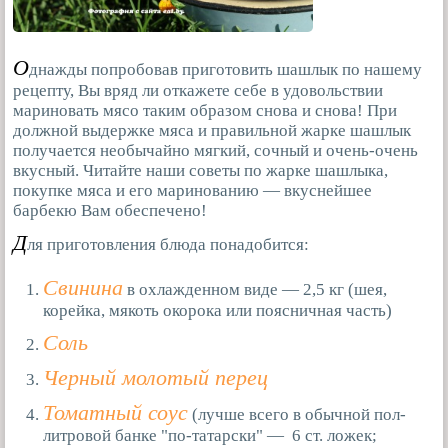
О
днажды попробовав приготовить шашлык по нашему
рецепту, Вы вряд ли откажете себе в удовольствии
мариновать мясо таким образом снова и снова! При
должной выдержке мяса и правильной жарке шашлык
получается необычайно мягкий, сочный и очень-очень
вкусный. Читайте наши советы по жарке шашлыка,
покупке мяса и его маринованию — вкуснейшее
барбекю Вам обеспечено!
Д
ля приготовления блюда понадобится:
Свинина
в охлажденном виде — 2,5 кг (шея,
корейка, мякоть окорока или поясничная часть)
Соль
Черный молотый перец
Томатный соус
(лучше всего в обычной пол-
литровой банке "по-татарски" — 6 ст. ложек;